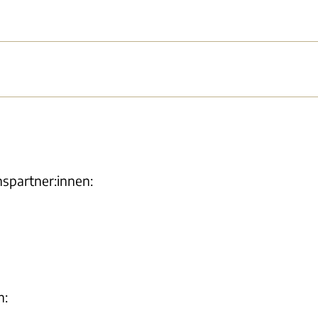
nspartner:innen:
h: