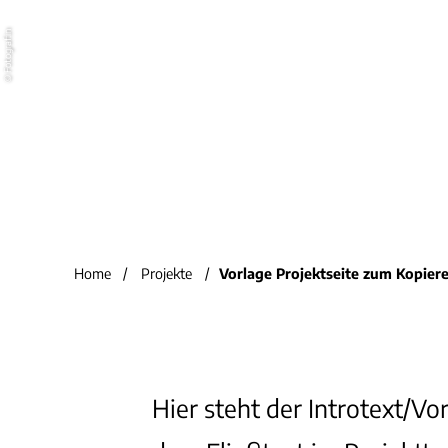
dem Haupt-
Fotograf:in
Keyword, z. B.
©
Projektitel.
[H5]. Slogan – Untertitel
Home
/
Projekte
/
Vorlage Projektseite zum Kopier
Hier steht der Introtext/Vo